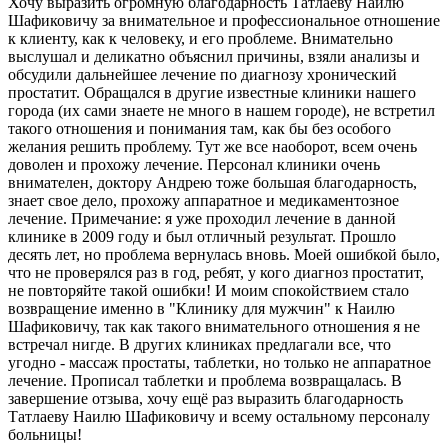
Хочу выразить огромную благодарность Татлаеву Наилю
Шафиковичу за внимательное и профессиональное отношение
к клиенту, как к человеку, и его проблеме. Внимательно
выслушал и деликатно объяснил причины, взяли анализы и
обсудили дальнейшее лечение по диагнозу хронический
простатит. Обращался в другие известные клиники нашего
города (их сами знаете не много в нашем городе), не встретил
такого отношения и понимания там, как бы без особого
желания решить проблему. Тут же все наоборот, всем очень
доволен и прохожу лечение. Персонал клиники очень
внимателен, доктору Андрею тоже большая благодарность,
знает свое дело, прохожу аппаратное и медикаментозное
лечение. Примечание: я уже проходил лечение в данной
клинике в 2009 году и был отличный результат. Прошло
десять лет, но проблема вернулась вновь. Моей ошибкой было,
что не проверялся раз в год, ребят, у кого диагноз простатит,
не повторяйте такой ошибки! И моим спокойствием стало
возвращение именно в "Клинику для мужчин" к Наилю
Шафиковичу, так как такого внимательного отношения я не
встречал нигде. В других клиниках предлагали все, что
угодно - массаж простаты, таблетки, но только не аппаратное
лечение. Прописал таблетки и проблема возвращалась. В
завершение отзыва, хочу ещё раз выразить благодарность
Татлаеву Наилю Шафиковичу и всему остальному персоналу
больницы!